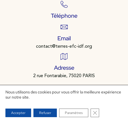
Téléphone
Email
contact@terres-efc-idf.org
Adresse
2 rue Fontarabie, 75020 PARIS
Nous utilisons des cookies pour vous offrir la meilleure expérience
Terres EFC Île de France
sur notre site.
TERRES EFC Île de France a pour finalité de contribuer à
FERMER LA B
Accepter
Refuser
Paramètres
ancrer, en Île de France, des organisations utiles, durables
et inspirantes en faisant évoluer leur modèle