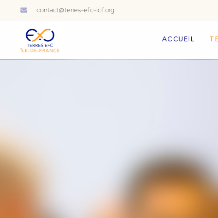
contact@terres-efc-idf.org
ACCUEIL
T