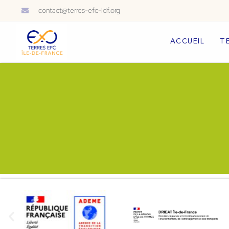
contact@terres-efc-idf.org
ACCUEIL
T