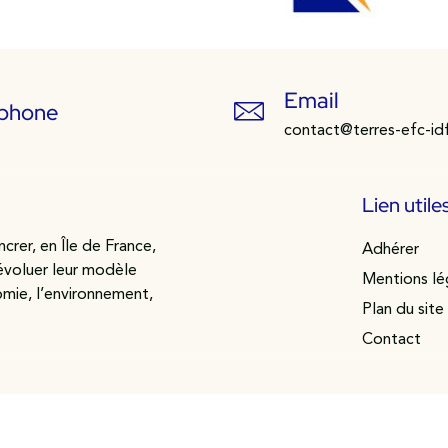
Email
éphone
contact@terres-efc-id
Lien utile
crer, en Île de France,
Adhérer
 évoluer leur modèle
Mentions lé
omie, l’environnement,
Plan du site
Contact